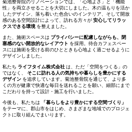
菊池整骨院のリノベーションでは、「心地よさ」と「機能
性」を両立させることを大切にしました。木の温もりを活か
したデザイン、落ち着いた色合いのインテリア、そして開放
感のある空間設計によって、訪れる方々が
安心してリラッ
クスできる環境
を整えました。
また、施術スペースは
プライバシーに配慮しながらも、閉
塞感のない開放的なレイアウト
を採用。待合カフェスペー
スには施術を受ける前のひとときも心地よく過ごせるように
デザインしました。
私たち
ライフタイム株式会社
は、ただ「空間をつくる」の
ではなく、
そこに訪れる人の気持ちや暮らしを豊かにする
デザイン
を追求しています。菊池整骨院を通じて、より多
くの方が健康で快適な毎日を送れることを願い、細部にまで
こだわりを持って設計・施工を行いました。
今後も、私たちは
「暮らしをより豊かにする空間づくり」
をテーマに、郡山市をはじめ、さまざまな地域でのプロジェ
クトに取り組んでまいります。