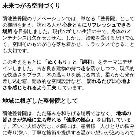
未来つがる空間づくり
菊池整骨院のリノベーションでは、単なる「整骨院」として
の機能を超え、訪れる人が
心身ともにリフレッシュできる
場所
を目指しました。現代の忙しい生活の中で、身体のメ
ンテナンスは欠かせません。しかし、治療を受けるだけでな
く、空間そのものが心を落ち着かせ、リラックスできること
も大切です。
この考えをもとに
「ぬくもり」と「調和」
をテーマにデザ
インしました。古き良き建物の持つ趣を活かしつつ、現代的
な快適さをプラス。木の温もりを感じる内装、柔らかな光が
差し込む窓、開放的な空間設計など、
訪れるたびに心地よ
さを感じられるよう工夫
しています。
地域に根ざした整骨院として
菊池整骨院は、ただ痛みを和らげる場所ではなく、
地域の
皆さまが気軽に立ち寄れる「健康の拠点」
を目指していま
す。若いご夫婦が営むこの院には、患者様一人ひとりの悩み
に寄り添い、丁寧な施術を提供する温かい想いが込められて