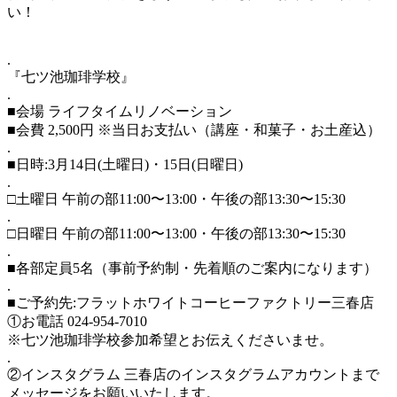
い！
.
『七ツ池珈琲学校』
.
■会場 ライフタイムリノベーション
■会費 2,500円 ※当日お支払い（講座・和菓子・お土産込）
.
■日時:3月14日(土曜日)・15日(日曜日)
.
□土曜日 午前の部11:00〜13:00・午後の部13:30〜15:30
.
□日曜日 午前の部11:00〜13:00・午後の部13:30〜15:30
.
■各部定員5名（事前予約制・先着順のご案内になります）
.
■ご予約先:フラットホワイトコーヒーファクトリー三春店
①お電話 024-954-7010
※七ツ池珈琲学校参加希望とお伝えくださいませ。
.
②インスタグラム 三春店のインスタグラムアカウントまで
メッセージをお願いいたします。