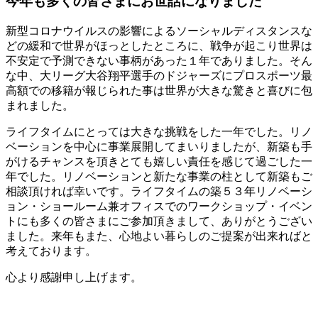
今年も多くの皆さまにお世話になりました
新型コロナウイルスの影響によるソーシャルディスタンスな
どの緩和で世界がほっとしたところに、戦争が起こり世界は
不安定で予測できない事柄があった１年でありました。そん
な中、大リーグ大谷翔平選手のドジャーズにプロスポーツ最
高額での移籍が報じられた事は世界が大きな驚きと喜びに包
まれました。
ライフタイムにとっては大きな挑戦をした一年でした。リノ
ベーションを中心に事業展開してまいりましたが、新築も手
がけるチャンスを頂きとても嬉しい責任を感じて過ごした一
年でした。リノベーションと新たな事業の柱として新築もご
相談頂ければ幸いです。ライフタイムの築５３年リノベーシ
ョン・ショールーム兼オフィスでのワークショップ・イベン
トにも多くの皆さまにご参加頂きまして、ありがとうござい
ました。来年もまた、心地よい暮らしのご提案が出来ればと
考えております。
心より感謝申し上げます。